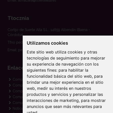
Email: almazara@suertealta.es
Tłocznia
Cortijo de Suerte Alta S.L., 14859 Albendín (Baena -
Córdoba)
Utilizamos cookies
Tfno pedidos: 620 458 354
Email: pedidos@suertealta.es
Este sitio web utiliza cookies y otras
tecnologías de seguimiento para mejorar
su experiencia de navegación con los
Enlaces
siguientes fines:
para habilitar la
funcionalidad básica del sitio web
,
para
Comprar Aceite Ecológico
brindar una mejor experiencia en el sitio
Comprar Aceite Arbequina
web
,
medir su interés en nuestros
Comprar Aceite Picual
productos y servicios y personalizar las
Comprar Aceite Coupage
interacciones de marketing
,
para mostrar
Comprar Aceite para Regalo
anuncios que sean más relevantes para
Noticias de Cortijo Suerte Alta
usted
.