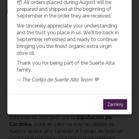
cuidadosamente seleccionadas.
📦 All orders placed during August will be
prepared and shipped at the beginning of
Su perfil se caracteriza por:
September, in the order they are received.
Aromas frescos y naturales
We sincerely appreciate your understanding
Un sabor equilibrado y lleno de matices
and the trust you place in us. We'll be back in
Una personalidad propia que refleja el carácter
September, refreshed and ready to continue
de nuestro olivar
bringing you the finest organic extra virgin
Un AOVE que representa fielmente nuestra filosofía:
olive oil.
calidad, autenticidad y respeto por el origen.
Thank you for being part of the Suerte Alta
family.
Córdoba, tierra de grandes
— The Cortijo de Suerte Alta Team 💚
aceites
La provincia de Córdoba es un referente mundial en
la producción de aceite de oliva virgen extra, gracias
Zamknij
a su clima, su tradición y su saber hacer.
Este premio, otorgado por la
Diputación de
Córdoba
, pone en valor no solo la calidad de
nuestro aceite, sino también el trabajo de todo un
sector que mantiene viva una cultura milenaria