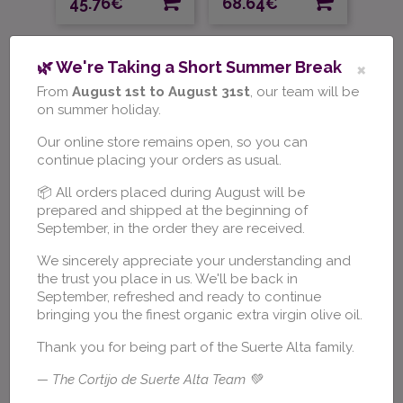
Precio
Precio
45.76€
68.64€
×
🌿 We're Taking a Short Summer Break
From
August 1st to August 31st
, our team will be
on summer holiday.
Our online store remains open, so you can
continue placing your orders as usual.
📦 All orders placed during August will be
Marqués de Prado -
Marqués de Prado -
prepared and shipped at the beginning of
1l
Gift...
September, in the order they are received.
Box with 6 cans
Box with 6 gift cases
We sincerely appreciate your understanding and
the trust you place in us. We'll be back in
Precio
Precio
81.12€
74.88€
September, refreshed and ready to continue
bringing you the finest organic extra virgin olive oil.
Thank you for being part of the Suerte Alta family.
— The Cortijo de Suerte Alta Team 💚