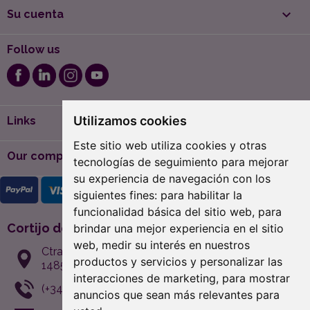

Su cuenta
Follow us

Utilizamos cookies
Links
Este sitio web utiliza cookies y otras

Our company
tecnologías de seguimiento para mejorar
su experiencia de navegación con los
siguientes fines:
para habilitar la
funcionalidad básica del sitio web
,
para
Cortijo de Suerte Alta
brindar una mejor experiencia en el sitio
web
,
medir su interés en nuestros
Ctra. Martos, S/N.
productos y servicios y personalizar las
14859 Albendín (Córdoba)
interacciones de marketing
,
para mostrar
(+34) 646 972 022
anuncios que sean más relevantes para