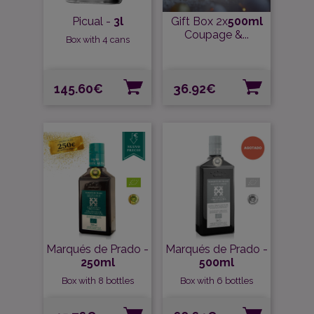
Picual -
3l
Gift Box 2x
500ml
Coupage &...
Box with 4 cans
Precio
Precio
145.60€
36.92€
Marqués de Prado -
Marqués de Prado -
250ml
500ml
Box with 8 bottles
Box with 6 bottles