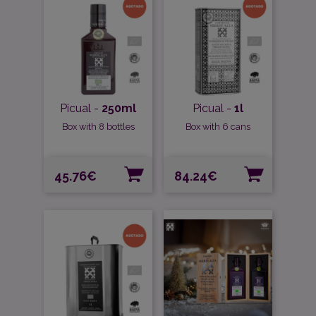
Picual -
250ml
Picual -
1l
Box with 8 bottles
Box with 6 cans
Precio
Precio
45.76€
84.24€