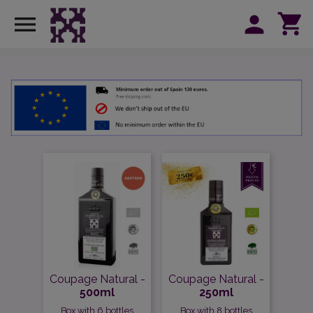
shopping_cart

person
Coupage Natural -
Coupage Natural -
500ml
250ml
Box with 6 bottles
Box with 8 bottles