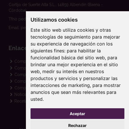
Cortijo de Suerte Alta S.L., 14859 Albendín (Baena -
Córdoba)
Utilizamos cookies
Tfno pedidos: 620 458 354
Email: pedidos@suertealta.es
Este sitio web utiliza cookies y otras
tecnologías de seguimiento para mejorar
su experiencia de navegación con los
Enlaces
siguientes fines:
para habilitar la
funcionalidad básica del sitio web
,
para
Comprar Aceite Ecológico
brindar una mejor experiencia en el sitio
Comprar Aceite Arbequina
web
,
medir su interés en nuestros
Comprar Aceite Picual
productos y servicios y personalizar las
Comprar Aceite Coupage
interacciones de marketing
,
para mostrar
Comprar Aceite para Regalo
anuncios que sean más relevantes para
Noticias de Cortijo Suerte Alta
usted
.
Recetas con Aceite de Oliva
Aceptar
Rechazar