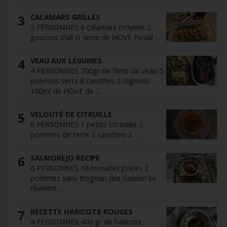
3
CALAMARS GRILLÉS
3 PERSONNES 6 calamars moyens 2
gousses d’ail ½ verre de HOVE Picual ...
4
VEAU AUX LÉGUMES
4 PERSONNES 700gr de filets de veau 5
poivrons verts 6 carottes 2 oignons
100ml de HOVE de ...
5
VELOUTÉ DE CITRUILLE
6 PERSONNES 1 petite citrouille 2
pommes de terre 2 carottes 2 ...
6
SALMOREJO RECIPE
6 PERSONNES 16 tomates poires 2
pommes sans trognon (les Golden se
révèlent ...
7
RECETTE HARICOTS ROUGES
4 PERSONNES 400 gr de haricots