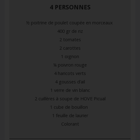
4 PERSONNES
½ poitrine de poulet coupée en morceaux
400 gr de riz
2 tomates
2 carottes
1 oignon
¼ poivron rouge
4 haricots verts
4 gousses d’ail
1 verre de vin blanc
2 cuillères à soupe de HOVE Picual
1 cube de bouillon
1 feuille de laurier
Colorant