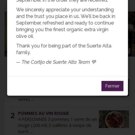
We sincerely appreciate your understanding
and the trust you place in us. We'll be back in
September, refreshed and ready to continue
bringing you the finest organic extra virgin
Acheter de l´huile
olive oil.
Thank you for being part of the Suerte Alta
family.
— The Cortijo de Suerte Alta Team 💚
Recettes les plus populaires
1
RECETTE DE LAPIN CHASSEUR
Fermer
6 PERSONNES 2 lapins 2 oignons 1 tête
d'ail 1 verre de HOVE Picual (200 ml) 2
verres ...
2
POMMES AU VIN ROUGE
4 PERSONNES 3 pommes 1 verre de vin
rouge (200 ml) 3 cuillères à soupe de
sucre ...