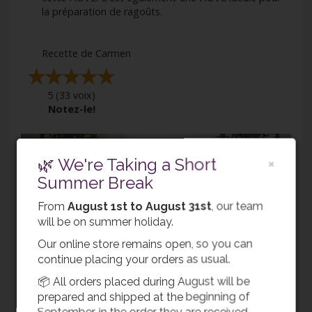
la préparation de ragoû
ts.
Recette de Carmen
5
(
33
voix)
Notez-le!
Previous
Next
🌿 We're Taking a Short
×
Summer Break
From
August 1st to August 31st
, our team
will be on summer holiday.
Our online store remains open, so you can
INGRÉDIENTS
continue placing your orders as usual.
📦 All orders placed during August will be
prepared and shipped at the beginning of
Retour
September, in the order they are received.