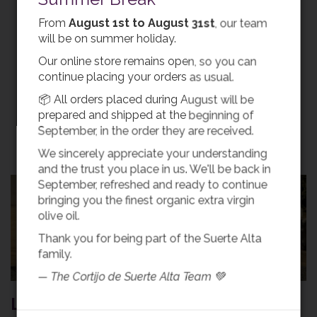
del esfuerzo colectivo de los 8.000 olivareros, 20
From
August 1st to August 31st
, our team
almazaras, 12 cooperativas, 13 comercializadoras y
will be on summer holiday.
un importante número de trabajadores que “han
sabido producir, promocionar y vender con éxito el
Our online store remains open, so you can
aceite de oliva virgen extra de 'Baena' en mercados
continue placing your orders as usual.
internacionales, logrando día a día mayor fama y
📦 All orders placed during August will be
prestigio”
prepared and shipped at the beginning of
September, in the order they are received.
Return
We sincerely appreciate your understanding
and the trust you place in us. We'll be back in
September, refreshed and ready to continue
bringing you the finest organic extra virgin
olive oil.
Buy Olive Oil
Thank you for being part of the Suerte Alta
family.
— The Cortijo de Suerte Alta Team 💚
Latest 10 awards