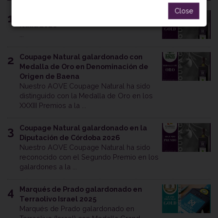
Close
Coupage Natural galardonado en BIOL
1
Italia 2026
...
Coupage Natural galardonado con
2
Medalla de Oro en Denominación de
Origen de Baena
Nuestro AOVE Coupage Natural ha sido
distinguido con la Medalla de Oro en los
XXXIII Premios a la ...
Coupage Natural galardonado en la
3
Diputación de Córdoba 2026
Nuestro AOVE Coupage Natural ha sido
reconocido con el Segundo Premio en los
galardones a la ...
Marqués de Prado galardonado en
4
Terraolivo Israel 2025
Marqués de Prado galardonado en