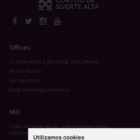
Offices
C/ Encarnación 4, Bajo Izqda. 28013 Madrid
Tel: 917 584 762
Fax: 915 418 171
Email: almazara@suertealta.es
Mill
Cortijo de Suerte Alta S.L., 14859 Albendín (Baena -
Córdoba)
Utilizamos cookies