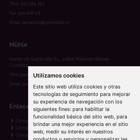
Tfno: 917 584 762
Fax: 915 418 171
Email: almazara@suertealta.es
Mühle
Cortijo de Suerte Alta S.L., 14859 Albendín (Baena -
Córdoba)
Utilizamos cookies
Tfno pedidos: 620 458 354
Email: pedidos@suertealta.es
Este sitio web utiliza cookies y otras
tecnologías de seguimiento para mejorar
su experiencia de navegación con los
Enlaces
siguientes fines:
para habilitar la
funcionalidad básica del sitio web
,
para
Comprar Aceite Ecológico
brindar una mejor experiencia en el sitio
Comprar Aceite Arbequina
web
,
medir su interés en nuestros
Comprar Aceite Picual
productos y servicios y personalizar las