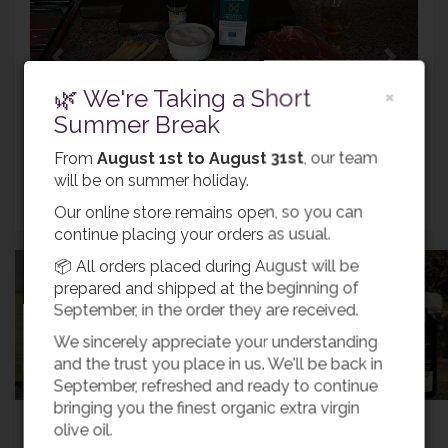
🌿 We're Taking a Short
×
Summer Break
Zutaten
From
August 1st to August 31st
, our team
will be on summer holiday.
Zurück
Our online store remains open, so you can
continue placing your orders as usual.
📦 All orders placed during August will be
prepared and shipped at the beginning of
September, in the order they are received.
Olivenöl kaufen
We sincerely appreciate your understanding
and the trust you place in us. We'll be back in
September, refreshed and ready to continue
bringing you the finest organic extra virgin
Beliebteste Rezepte
olive oil.