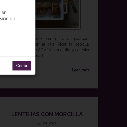
 en
usión de
PREPARACION Hacer una rajita a los ajos para
que no salten en la olla. Picar la cebolla.
Verter 2 vasos de AOVE en una olla y calentar
a fuego medio. Añadir...
Cerrar
Leer más
LENTEJAS CON MORCILLA
22-04-2020