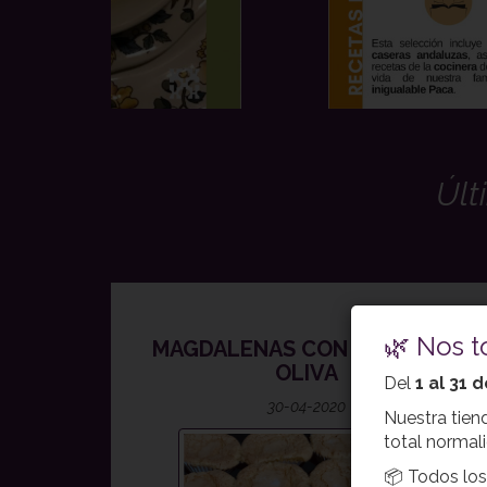
Últ
🌿 Nos 
MAGDALENAS CON ACEITE DE
OLIVA
Del
1 al 31 
30-04-2020
Nuestra tien
total normal
📦 Todos los