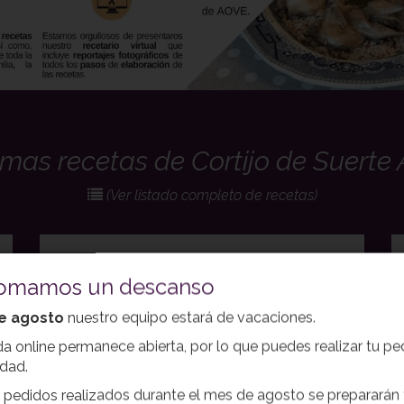
imas recetas de Cortijo de Suerte 
(Ver listado completo de recetas)
tomamos un descanso
ROLLITOS DE POLLO CON
JAMON
de agosto
nuestro equipo estará de vacaciones.
28-04-2020
da online permanece abierta, por lo que puedes realizar tu p
idad.
 pedidos realizados durante el mes de agosto se prepararán 