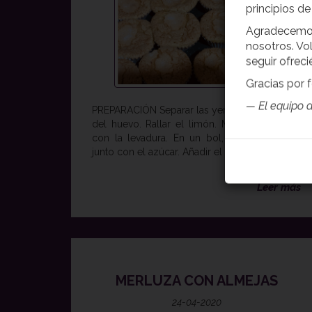
principios d
Agradecemos
nosotros. Vo
seguir ofreci
Gracias por f
— El equipo d
PREPARACIÓN Separar las yemas de las claras
del huevo. Rallar el limón. Mezclar la harina
con la levadura. En un bol, batir las yemas
junto con el azúcar. Añadir el aceite a...
Leer más
MERLUZA CON ALMEJAS
24-04-2020