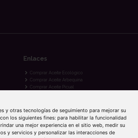
Enlaces
Comprar Aceite Ecológico
Comprar Aceite Arbequina
Comprar Aceite Picual
Comprar Aceite Coupage
Comprar Aceite para Regalo
Club de amigos
ies y otras tecnologías de seguimiento para mejorar su
Noticias de Cortijo Suerte Alta
con los siguientes fines:
para habilitar la funcionalidad
Recetas con Aceite de Oliva
rindar una mejor experiencia en el sitio web
,
medir su
os y servicios y personalizar las interacciones de