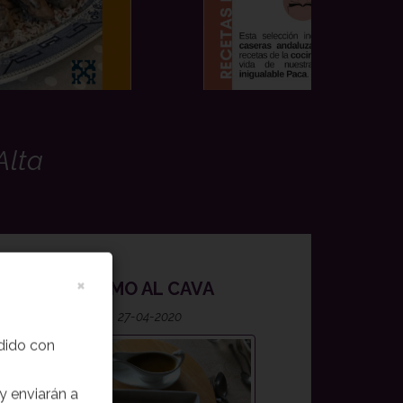
Alta
×
LOMO AL CAVA
27-04-2020
edido con
y enviarán a