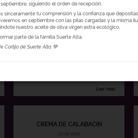
e septiembre, siguiendo el orden de recepción.
 sinceramente tu comprensión y la confianza que depositas
lveremos en septiembre con las pilas cargadas y la misma il
éndote nuestro aceite de oliva virgen extra ecológico.
ormar parte de la familia Suerte Alta.
e Cortijo de Suerte Alta 💚
PREPARACION Picar cebolla y ajo. Cortar
espárragos en dos. Cortas las lonchas de
jamón en dos. Salpimentar los filetes de
pollo. Colocar una loncha de jamón y ½
espárrago encima de...
Leer más
CREMA DE CALABACIN
23-04-2020