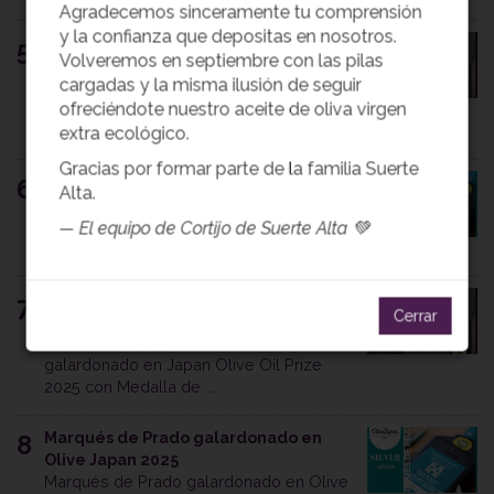
Agradecemos sinceramente tu comprensión
y la confianza que depositas en nosotros.
Coupage Natural galardonado en
5
Volveremos en septiembre con las pilas
Terraolivo Israel 2025
cargadas y la misma ilusión de seguir
Coupage Natural galardonado en
ofreciéndote nuestro aceite de oliva virgen
Terraolivo (Israel) con Medalla Grand
Prestige ...
extra ecológico.
Gracias por formar parte de la familia Suerte
Marqués de Prado galardonado en
6
Alta.
Japan Olive Oil Prize 2025
Marqués de Prado galardonado en Japan
— El equipo de Cortijo de Suerte Alta 💚
Olive Oil Prize 2025 con Medalla de ...
Coupage Natural galardonado en
7
Cerrar
Japan Olive Oil Prize 2025
Nuestro Coupage Natural ha sido
galardonado en Japan Olive Oil Prize
2025 con Medalla de ...
Marqués de Prado galardonado en
8
Olive Japan 2025
Marqués de Prado galardonado en Olive