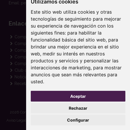
Utilizamos cookies
Email: pedidos@suertealta.es
Este sitio web utiliza cookies y otras
tecnologías de seguimiento para mejorar
Enlaces
su experiencia de navegación con los
siguientes fines:
para habilitar la
Comprar Aceite Ecológico
funcionalidad básica del sitio web
,
para
Comprar Aceite Arbequina
brindar una mejor experiencia en el sitio
Comprar Aceite Picual
web
,
medir su interés en nuestros
Comprar Aceite Coupage
productos y servicios y personalizar las
Comprar Aceite para Regalo
interacciones de marketing
,
para mostrar
Club de amigos
anuncios que sean más relevantes para
Noticias de Cortijo Suerte Alta
usted
.
Recetas con Aceite de Oliva
Aceptar
Rechazar
2026 Cortijo de Suerte Alta S.L. © Todos los derechos reservados
Configurar
Aviso Legal
|
Política de Privacidad
|
Términos y condiciones |
Política
de Cookies