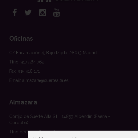
Oficinas
C/ Encarnación 4, Bajo Izqda. 28013 Madrid
Tfno: 917 584 762
Fax: 915 418 171
Email: almazara@suertealta.es
Almazara
Cortijo de Suerte Alta S.L., 14859 Albendín (Baena -
Córdoba)
Tfno pedidos: 620 458 354