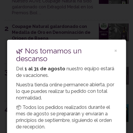
Nuestro AOVE Coupage Natural ha sido
galardonado con Extragold Medal en los
Premios Biol ...
Coupage Natural galardonado con
2
Medalla de Oro en Denominación de
Origen de Baena
Nuestro AOVE Coupage Natural ha sido
🌿 Nos tomamos un
×
distinguido con la Medalla de Oro en los
XXXIII ...
descanso
Del
1 al 31 de agosto
nuestro equipo estará
Coupage Natural galardonado en la
3
de vacaciones.
Diputación de Córdoba 2026
Nuestro AOVE Coupage Natural ha sido
Nuestra tienda online permanece abierta, por
reconocido con el Segundo Premio en los
lo que puedes realizar tu pedido con total
...
normalidad.
📦 Todos los pedidos realizados durante el
Marqués de Prado galardonado en
4
Terraolivo Israel 2025
mes de agosto se prepararán y enviarán a
Marqués de Prado galardonado en
principios de septiembre, siguiendo el orden
Terraolivo (Israel) con Medalla Grand
de recepción.
Prestige ...