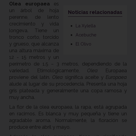
Olea europaea
es
un árbol de hoja
Noticias relacionadas
perenne, de lento
crecimiento y vida
La Xylella
longeva. Tiene un
Acebuche
tronco corto, torcido
y grueso, que alcanza
El Olivo
una altura máxima de
12 - 15 metros y un
perímetro de 1.5 – 3 metros, dependiendo de la
variedad. Etimológicamente,
Olea
Europaea
proviene del latín.
Olea
significa aceite y
Europaea
alude al lugar de su procedencia. Presenta una hoja
gris plateada y generalmente una copa ramosa y
muy ancha.
La flor de la olea europaea, la rapa, está agrupada
en racimos. Es blanca y muy pequeña y tiene un
agradable aroma. Normalmente, la floración se
produce entre abril y mayo.