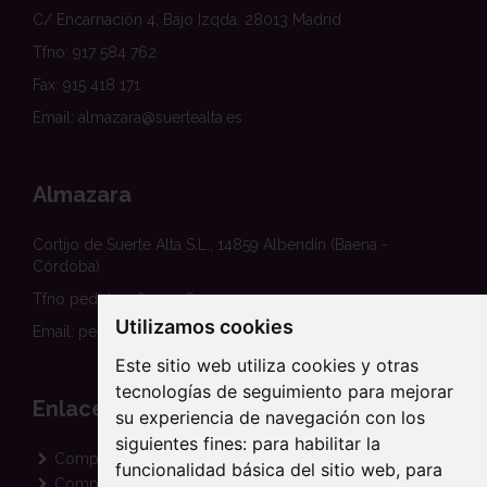
C/ Encarnación 4, Bajo Izqda. 28013 Madrid
Tfno: 917 584 762
Fax: 915 418 171
Email: almazara@suertealta.es
Almazara
Cortijo de Suerte Alta S.L., 14859 Albendín (Baena -
Córdoba)
Tfno pedidos: 620 458 354
Utilizamos cookies
Email: pedidos@suertealta.es
Este sitio web utiliza cookies y otras
tecnologías de seguimiento para mejorar
Enlaces
su experiencia de navegación con los
siguientes fines:
para habilitar la
Comprar Aceite Ecológico
funcionalidad básica del sitio web
,
para
Comprar Aceite Arbequina