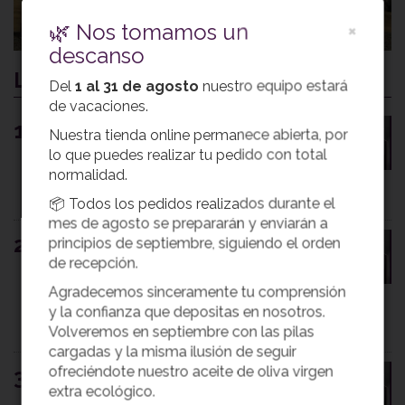
🌿 Nos tomamos un
×
descanso
Los 10 últimos premios
Del
1 al 31 de agosto
nuestro equipo estará
de vacaciones.
Coupage Natural galardonado en BIOL
1
Nuestra tienda online permanece abierta, por
Italia 2026
lo que puedes realizar tu pedido con total
Nuestro AOVE Coupage Natural ha sido
normalidad.
galardonado con Extragold Medal en los
Premios Biol ...
📦 Todos los pedidos realizados durante el
mes de agosto se prepararán y enviarán a
Coupage Natural galardonado con
2
principios de septiembre, siguiendo el orden
Medalla de Oro en Denominación de
de recepción.
Origen de Baena
Agradecemos sinceramente tu comprensión
Nuestro AOVE Coupage Natural ha sido
y la confianza que depositas en nosotros.
distinguido con la Medalla de Oro en los
XXXIII ...
Volveremos en septiembre con las pilas
cargadas y la misma ilusión de seguir
ofreciéndote nuestro aceite de oliva virgen
Coupage Natural galardonado en la
3
Diputación de Córdoba 2026
extra ecológico.