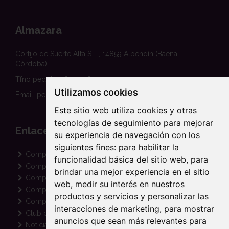
Almazara
Cortijo de Suerte Alta S.L., 14859 Albendín (Baena -
Córdoba)
Tfno pedidos: 620 458 354
Utilizamos cookies
Email: pedidos@suertealta.es
Este sitio web utiliza cookies y otras
tecnologías de seguimiento para mejorar
Enlaces
su experiencia de navegación con los
siguientes fines:
para habilitar la
Comprar Aceite Ecológico
funcionalidad básica del sitio web
,
para
Comprar Aceite Arbequina
brindar una mejor experiencia en el sitio
Comprar Aceite Picual
web
,
medir su interés en nuestros
Comprar Aceite Coupage
productos y servicios y personalizar las
Comprar Aceite para Regalo
interacciones de marketing
,
para mostrar
Club de amigos
anuncios que sean más relevantes para
Noticias de Cortijo Suerte Alta